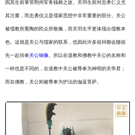
因其生前掌管荆州军务钱粮之故。关羽生前对忠孝仁义尤
其注重，而忠勇信义是儒家思想中非常重要的部分。关公
被儒教所熏陶的民众所敬佩，而关羽生平更体现出儒教本
色。这就是关公与儒家的联系，也因此许多祖祠都会随祖
先一起供奉
关公铜像
。所以在道教和佛教中关公的名称和
一样也是不同的，在道教中关公被尊奉为神明的关帝君；
而在佛教，关公则被尊奉为护法的伽蓝菩萨。