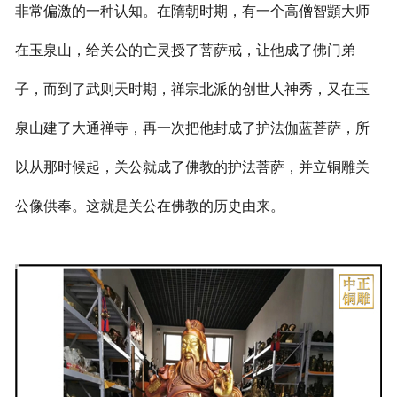
非常偏激的一种认知。在隋朝时期，有一个高僧智顗大师
在玉泉山，给关公的亡灵授了菩萨戒，让他成了佛门弟
子，而到了武则天时期，禅宗北派的创世人神秀，又在玉
泉山建了大通禅寺，再一次把他封成了护法伽蓝菩萨，所
以从那时候起，关公就成了佛教的护法菩萨，并立铜雕关
公像供奉。这就是关公在佛教的历史由来。