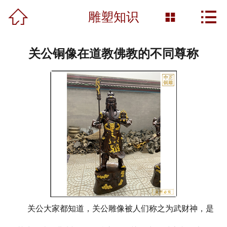



首页
雕塑知识

关于我们
关公铜像在道教佛教的不同尊称
产品展示
新闻资讯
工程案例
雕塑知识
资质荣誉
营销网络
关公大家都知道，关公雕像被人们称之为武财神，是
联系我们