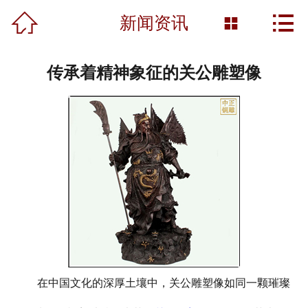



首页
新闻资讯

关于我们
传承着精神象征的关公雕塑像
产品展示
新闻资讯
工程案例
雕塑知识
资质荣誉
营销网络
在中国文化的深厚土壤中，关公雕塑像如同一颗璀璨
联系我们