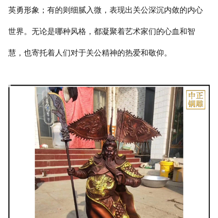
英勇形象；有的则细腻入微，表现出关公深沉内敛的内心
世界。无论是哪种风格，都凝聚着艺术家们的心血和智
慧，也寄托着人们对于关公精神的热爱和敬仰。