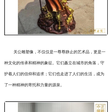
关公雕塑像，不仅仅是一尊尊静止的艺术品，更是一
种文化的传承和精神的象征。它们矗立在城市的角落，守
护着人们的信仰和追求；它们也走进了人们的生活，成为
了一种精神的寄托和力量的源泉。