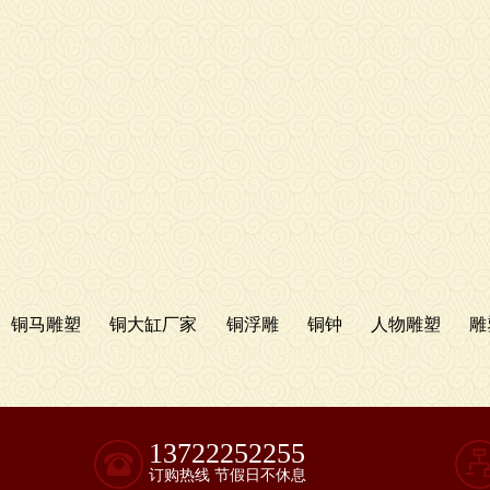
铜马雕塑
铜大缸厂家
铜浮雕
铜钟
人物雕塑
雕
13722252255
订购热线 节假日不休息