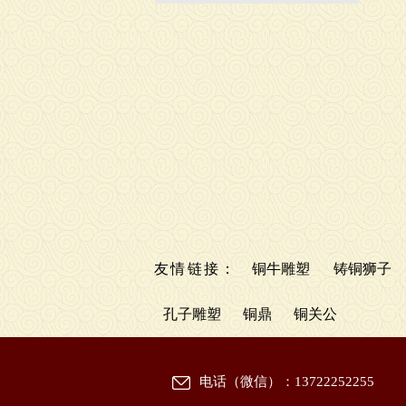
友情链接：
铜牛雕塑
铸铜狮子
孔子雕塑
铜鼎
铜关公
电话（微信）：13722252255