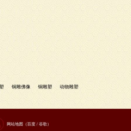
塑
铜雕佛像
铜雕塑
动物雕塑
网站地图（
百度
/
谷歌
）